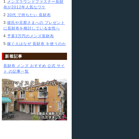
1.
メンズラウンドファスナー長財
布が2012年人気なワケ
2.
30代 で持ちたい 長財布
3.
彼氏や旦那さまへの プレゼント
に長財布を検討している女性へ
4.
予算3万円のメンズ長財布
5.
稼ぐ人はなぜ 長財布 を使うのか
新着記事
長財布 メンズ おすすめ 公式 サイ
ト の記事一覧