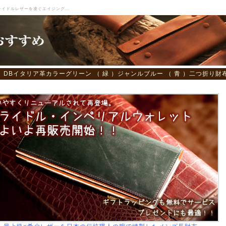
イドルレザーを凌ぐエイジング...
DB
イタリア革
カラー
グリーン （ 緑 ）
ジャンル
ブルー （ 青 ）
二つ折り財