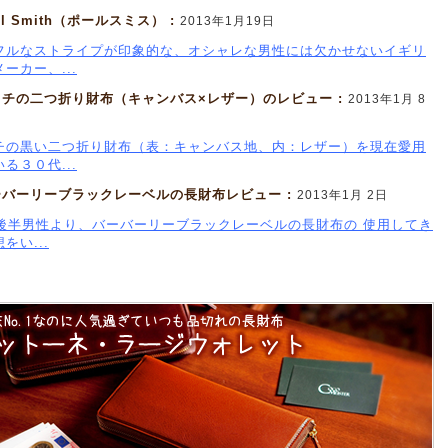
ul Smith（ポールスミス） :
2013年1月19日
フルなストライプが印象的な、オシャレな男性には欠かせないイギリ
ーカー、...
ッチの二つ折り財布（キャンバス×レザー）のレビュー :
2013年1月 8
チの黒い二つ折り財布（表：キャンバス地、内：レザー）を現在愛用
る３０代...
ーバーリーブラックレーベルの長財布レビュー :
2013年1月 2日
代後半男性より、バーバーリーブラックレーベルの長財布の 使用してき
をい...