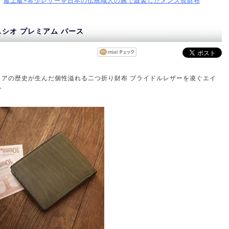
最上級×希少レザーを日本の伝統職人の腕で縫製したメンズ長財布
スシオ プレミアム パース
リアの歴史が生んだ個性溢れる二つ折り財布 ブライドルレザーを凌ぐエイ
グ